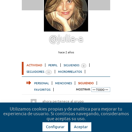
@julia-a
hace 2 años
ACTIVIDAD
PERFIL
SIGUIENDO:
0
SEGUIDORES
MICRORRELATOS
11
PERSONAL
MENCIONES
SIGUIENDO
FAVORITOS
MOSTRAR:
ahora pertenece al grupo
Microrrelatos de abogados
hace 2 años
Utilizamos cookies propias y de analítica para mejorar tu
experiencia de usuario. Si continúas navegando, consideramos
que aceptas su uso.
Configurar
Aceptar