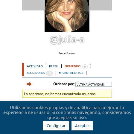
@julia-a
hace 2 años
ACTIVIDAD
PERFIL
SIGUIENDO:
0
SEGUIDORES
MICRORRELATOS
11
Ordenar por:
Lo sentimos, no hemos encontrado usuarios.
Utilizamos cookies propias y de analítica para mejorar tu
experiencia de usuario. Si continúas navegando, consideramos
que aceptas su uso.
Configurar
Aceptar