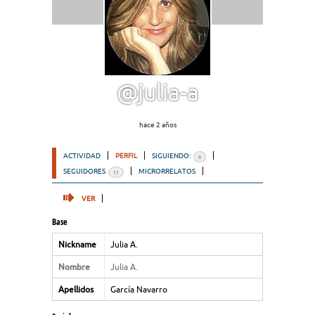
@julia-a
hace 2 años
ACTIVIDAD
PERFIL
SIGUIENDO:
0
SEGUIDORES
MICRORRELATOS
11
VER
Base
Nickname
Julia A.
Nombre
Julia A.
Apellidos
García Navarro