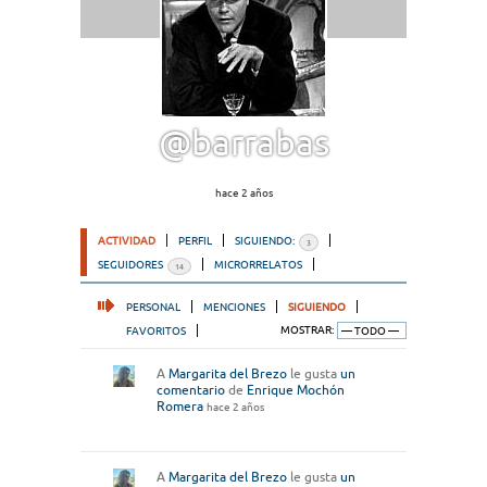
@barrabas
hace 2 años
ACTIVIDAD
PERFIL
SIGUIENDO:
3
SEGUIDORES
MICRORRELATOS
14
PERSONAL
MENCIONES
SIGUIENDO
FAVORITOS
MOSTRAR:
A
Margarita del Brezo
le gusta
un
comentario
de
Enrique Mochón
Romera
hace 2 años
A
Margarita del Brezo
le gusta
un