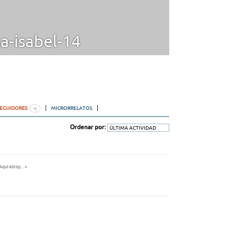
-isabel-14
SEGUIDORES
MICRORRELATOS
15
Ordenar por:
«Aquí estoy…»