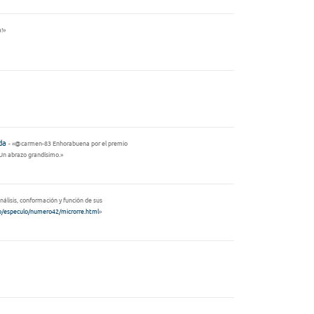
a!»
da
- «@carmen-83 Enhorabuena por el premio
 Un abrazo grandísimo.»
Análisis, conformación y función de sus
fo/especulo/numero42/microrre.html
»