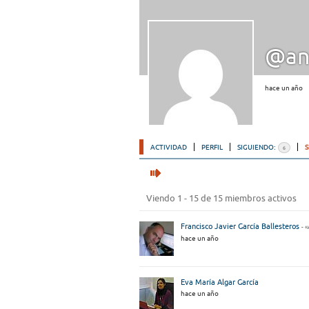
@ana
hace un año
ACTIVIDAD
PERFIL
SIGUIENDO:
6
Viendo 1 - 15 de 15 miembros activos
Francisco Javier García Ballesteros
- 
hace un año
Eva María Algar García
hace un año