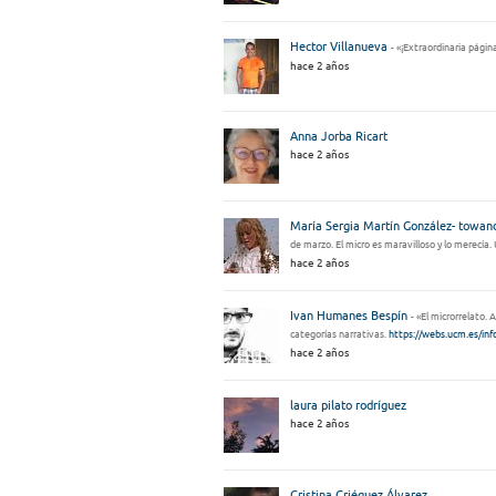
Hector Villanueva
- «¡Extraordinaria págin
hace 2 años
Anna Jorba Ricart
hace 2 años
María Sergia Martín González- towan
de marzo. El micro es maravilloso y lo merecía.
hace 2 años
Ivan Humanes Bespín
- «El microrrelato. 
categorías narrativas.
https://webs.ucm.es/in
hace 2 años
laura pilato rodríguez
hace 2 años
Cristina Griéguez Álvarez