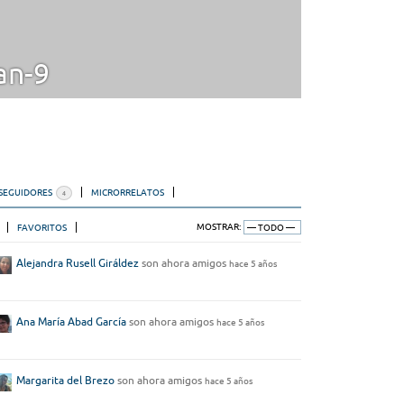
an-9
SEGUIDORES
MICRORRELATOS
4
FAVORITOS
MOSTRAR:
Alejandra Rusell Giráldez
son ahora amigos
hace 5 años
Ana María Abad García
son ahora amigos
hace 5 años
Margarita del Brezo
son ahora amigos
hace 5 años