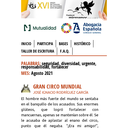
INICIO
PARTICIPA
BASES
HISTÓRICO
TALLER DE ESCRITURA
F.A.Q.
PALABRAS:
seguridad, diversidad, urgente,
responsabilidad, fortalecer
MES:
Agosto 2021
GRAN CIRCO MUNDIAL
JOSÉ IGNACIO RODRÍGUEZ GARCÍA
El hombre más fuerte del mundo se sentaba
en el banquillo de los acusados. Sus enormes
glúteos, que logró fortalecer con
mancuernas, apenas se mantenían sobre él. Se
le acusaba de aplastar al enano del circo,
punto que él negaba. “¡Era mi amigo!”,