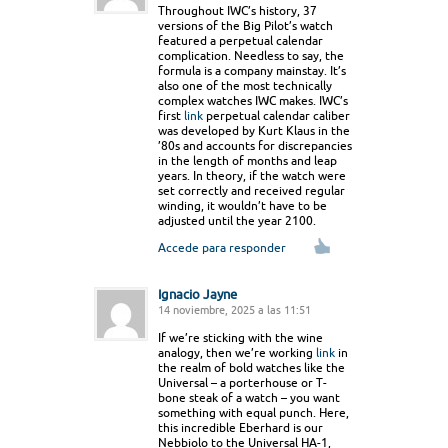
Throughout IWC’s history, 37
versions of the Big Pilot’s watch
featured a perpetual calendar
complication. Needless to say, the
formula is a company mainstay. It’s
also one of the most technically
complex watches IWC makes. IWC’s
first
link
perpetual calendar caliber
was developed by Kurt Klaus in the
’80s and accounts for discrepancies
in the length of months and leap
years. In theory, if the watch were
set correctly and received regular
winding, it wouldn’t have to be
adjusted until the year 2100.
Accede para responder
Ignacio Jayne
14 noviembre, 2025 a las 11:51
If we’re sticking with the wine
analogy, then we’re working
link
in
the realm of bold watches like the
Universal – a porterhouse or T-
bone steak of a watch – you want
something with equal punch. Here,
this incredible Eberhard is our
Nebbiolo to the Universal HA-1,