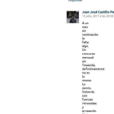
responder
Juan José Castillo P
13 julio, 2017 a las 20:08
A un
mes
sin
nominación
le
falta
algo.
Un
concurso
mensual
sin
Towanda,
definitivamente
no es
lo
mismo.
Lo
siento.
Volverás
con
fuerzas
renovadas
y
arrasando.