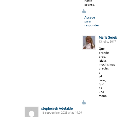
Hasta
pronto.
Accede
para
responder
María Sergi
13 julio, 2017
Qué
grande
eres,
jajaja,
muchísimas
gracias
y
¡al
toro,
que
es
una
mona!
stephenieh Adelaide
16 septiembre, 2025 a las 19:09