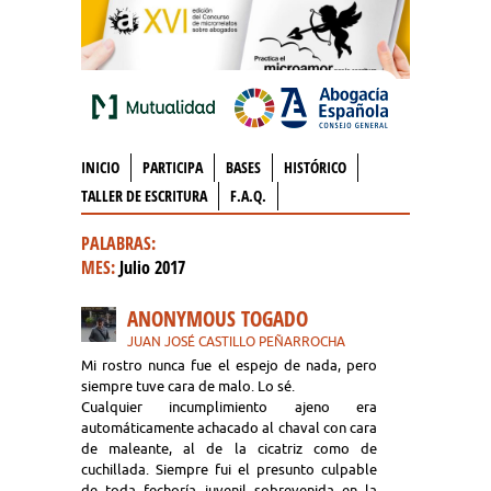
INICIO
PARTICIPA
BASES
HISTÓRICO
TALLER DE ESCRITURA
F.A.Q.
PALABRAS:
MES:
Julio 2017
ANONYMOUS TOGADO
JUAN JOSÉ CASTILLO PEÑARROCHA
Mi rostro nunca fue el espejo de nada, pero
siempre tuve cara de malo. Lo sé.
Cualquier incumplimiento ajeno era
automáticamente achacado al chaval con cara
de maleante, al de la cicatriz como de
cuchillada. Siempre fui el presunto culpable
de toda fechoría juvenil sobrevenida en la