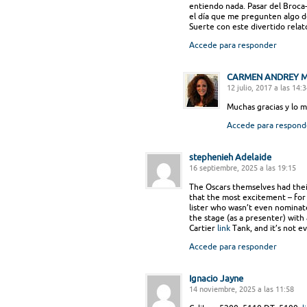
entiendo nada. Pasar del Broca-
el día que me pregunten algo d
Suerte con este divertido relat
Accede para responder
CARMEN ANDREY M
12 julio, 2017 a las 14:
Muchas gracias y lo m
Accede para respond
stephenieh Adelaide
16 septiembre, 2025 a las 19:15
The Oscars themselves had thei
that the most excitement – for 
lister who wasn’t even nominate
the stage (as a presenter) with 
Cartier
link
Tank, and it’s not e
Accede para responder
Ignacio Jayne
14 noviembre, 2025 a las 11:58