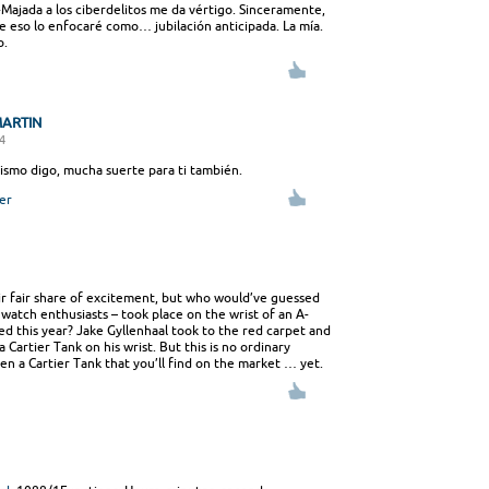
Majada a los ciberdelitos me da vértigo. Sinceramente,
e eso lo enfocaré como… jubilación anticipada. La mía.
o.
ARTIN
34
ismo digo, mucha suerte para ti también.
er
r fair share of excitement, but who would’ve guessed
watch enthusiasts – took place on the wrist of an A-
d this year? Jake Gyllenhaal took to the red carpet and
a Cartier Tank on his wrist. But this is no ordinary
ven a Cartier Tank that you’ll find on the market … yet.