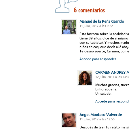
6
comentarios
Manuel de la Peña Garrido
11 julio, 2017 a las 9:22
Esta historia sobre la realidad 
tiene 89 años, dice de sí mism
con su tableta). Y muchos mad
niños chicos, que decís allá aba
Te deseo suerte, Carmen, con e
Accede para responder
CARMEN ANDREY M
12 julio, 2017 a las 14:
Muchas gracias, suert
Enhorabuena.
Un saludo.
Accede para respond
Ángel Montoro Valverde
11 julio, 2017 a las 12:55
Después de leer tu relato me s