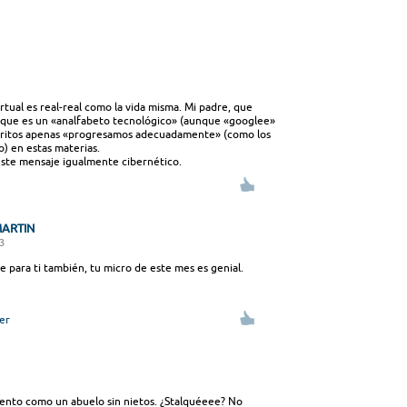
virtual es real-real como la vida misma. Mi padre, que
o que es un «analfabeto tecnológico» (aunque «googlee»
uritos apenas «progresamos adecuadamente» (como los
jo) en estas materias.
ste mensaje igualmente cibernético.
ARTIN
33
e para ti también, tu micro de este mes es genial.
er
iento como un abuelo sin nietos. ¿Stalquéeee? No