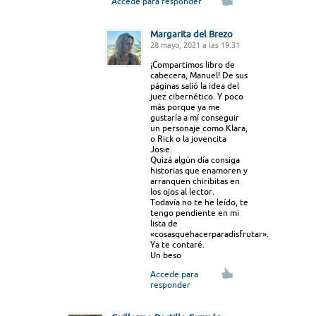
Accede para responder
Margarita del Brezo
28 mayo, 2021 a las 19:31
¡Compartimos libro de
cabecera, Manuel! De sus
páginas salió la idea del
juez cibernético. Y poco
más porque ya me
gustaría a mí conseguir
un personaje como Klara,
o Rick o la jovencita
Josie.
Quizá algún día consiga
historias que enamoren y
arranquen chiribitas en
los ojos al lector.
Todavía no te he leído, te
tengo pendiente en mi
lista de
«cosasquehacerparadisfrutar».
Ya te contaré.
Un beso
Accede para
responder