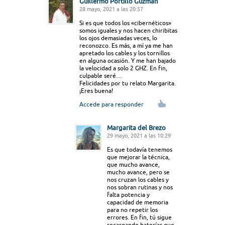
Guillermo Portillo Guzmán
28 mayo, 2021 a las 20:57
Si es que todos los «cibernéticos»
somos iguales y nos hacen chiribitas
los ojos demasiadas veces, lo
reconozco. Es más, a mí ya me han
apretado los cables y los tornillos
en alguna ocasión. Y me han bajado
la velocidad a solo 2 GHZ. En fin,
culpable seré…
Felicidades por tu relato Margarita.
¡Eres buena!
Accede para responder
Margarita del Brezo
29 mayo, 2021 a las 10:29
Es que todavía tenemos
que mejorar la técnica,
que mucho avance,
mucho avance, pero se
nos cruzan los cables y
nos sobran rutinas y nos
falta potencia y
capacidad de memoria
para no repetir los
errores. En fin, tú sigue
recargando baterías que