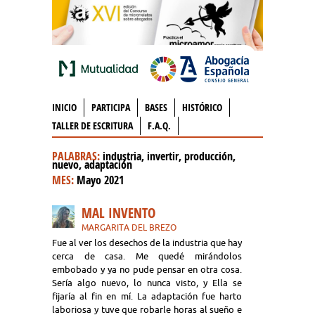
INICIO
PARTICIPA
BASES
HISTÓRICO
TALLER DE ESCRITURA
F.A.Q.
PALABRAS:
industria, invertir, producción,
nuevo, adaptación
MES:
Mayo 2021
MAL INVENTO
MARGARITA DEL BREZO
Fue al ver los desechos de la industria que hay
cerca de casa. Me quedé mirándolos
embobado y ya no pude pensar en otra cosa.
Sería algo nuevo, lo nunca visto, y Ella se
fijaría al fin en mí. La adaptación fue harto
laboriosa y tuve que robarle horas al sueño e