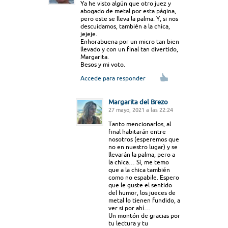
Ya he visto algún que otro juez y
abogado de metal por esta página,
pero este se lleva la palma. Y, si nos
descuidamos, también a la chica,
jejeje.
Enhorabuena por un micro tan bien
llevado y con un final tan divertido,
Margarita.
Besos y mi voto.
Accede para responder
Margarita del Brezo
27 mayo, 2021 a las 22:24
Tanto mencionarlos, al
final habitarán entre
nosotros (esperemos que
no en nuestro lugar) y se
llevarán la palma, pero a
la chica… Sí, me temo
que a la chica también
como no espabile. Espero
que le guste el sentido
del humor, los jueces de
metal lo tienen fundido, a
ver si por ahí…
Un montón de gracias por
tu lectura y tu