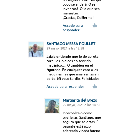
todo se andará. O se
inventará. O lo que sea
menester.
¡Gracias, Guillermo!
Accede para
responder
SANTIAGO MESSA POULLET
29 mayo, 2021 a las 12:58
Jajaja entiendo que lo de apretar
tornillos lo dices en sentido
mecánico…. O también en el
figurado. En cualquier caso a las
maquinas hay que amarrar las en
corto. Mi voto tardío. Felicidades
Accede para responder
Margarita del Brezo
29 mayo, 2021 a las 14:36
Interprétalo como
prefieras, Santiago, que
seguro que aciertas. El
pasante está algo
cabreado y nada bueno