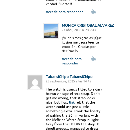
verdad. Suerte!!!
Accede para responder
MONICA CRISTOBAL ALVAREZ
27 abril, 2018 a las 9:43
¡Muchísimas gracias! ¡Qué
ilusión me causa leer tu
emoción!. Gracias por
decírmelo
Accede para
responder
TabansiChipo TabansiChipo
25 septiembre, 2025 a las 14:45
The watch is usually fitted to a dark
brown vintage-effect strap. Don’t
get me wrong, that strap looks
nice, but I just
link
felt that the
watch could use just a little
something extra. I took the liberty
of pairing the 36mm variant with
the McBride Watch Strap in Light
Grey from the HODINKEE shop. It
simultaneously managed to dress