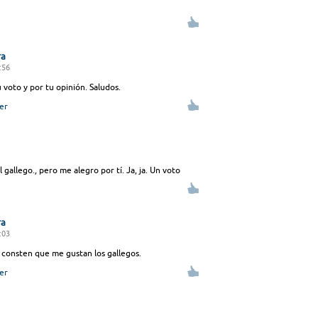
ra
:56
 voto y por tu opinión. Saludos.
er
 gallego., pero me alegro por tí. Ja, ja. Un voto
ra
:03
consten que me gustan los gallegos.
er