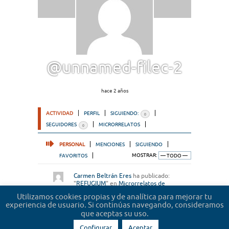
@unnamed-filec-2
hace 2 años
ACTIVIDAD
PERFIL
SIGUIENDO:
0
SEGUIDORES
MICRORRELATOS
0
PERSONAL
MENCIONES
SIGUIENDO
FAVORITOS
MOSTRAR:
Carmen Beltrán Eres
ha publicado:
"
REFUGIUM
" en
Microrrelatos de
abogados
hace 8 años
Utilizamos cookies propias y de analítica para mejorar tu
experiencia de usuario. Si continúas navegando, consideramos
que aceptas su uso.
Configurar
Aceptar