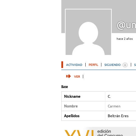
@un
hace 2 años
ACTIVIDAD
PERFIL
SIGUIENDO:
0
VER
Base
Nickname
C.
Nombre
Carmen
Apellidos
Beltrán Eres