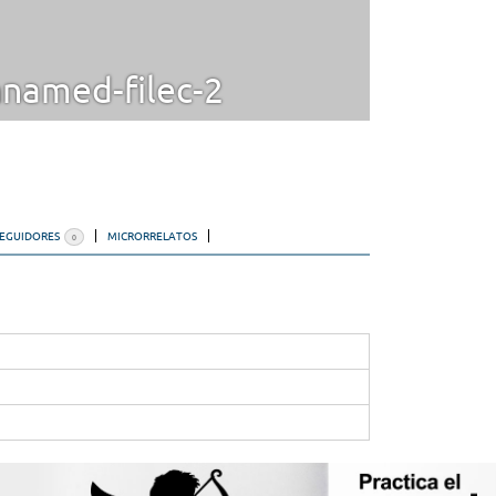
named-filec-2
SEGUIDORES
MICRORRELATOS
0