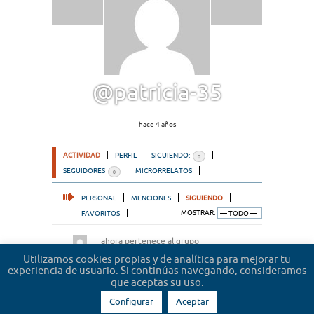
@patricia-35
hace 4 años
ACTIVIDAD
PERFIL
SIGUIENDO:
0
SEGUIDORES
MICRORRELATOS
0
PERSONAL
MENCIONES
SIGUIENDO
FAVORITOS
MOSTRAR:
ahora pertenece al grupo
Microrrelatos de abogados
hace 2 años
Utilizamos cookies propias y de analítica para mejorar tu
experiencia de usuario. Si continúas navegando, consideramos
que aceptas su uso.
Configurar
Aceptar