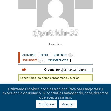
@patricia-35
hace 4 años
ACTIVIDAD
PERFIL
SIGUIENDO:
0
SEGUIDORES
MICRORRELATOS
0
Ordenar por:
Lo sentimos, no hemos encontrado usuarios.
Utilizamos cookies propias y de analítica para mejorar tu
experiencia de usuario. Si continúas navegando, consideramos
que aceptas su uso.
Configurar
Aceptar