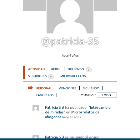
@patricia-35
hace 4 años
ACTIVIDAD
PERFIL
SIGUIENDO:
0
SEGUIDORES
MICRORRELATOS
0
PERSONAL
MENCIONES
SIGUIENDO
FAVORITOS
MOSTRAR:
Patricia S B
ha publicado: "
Intercambio
de miradas
" en
Microrrelatos de
abogados
hace 10 años
Patricia S B
se ha unido al grupo