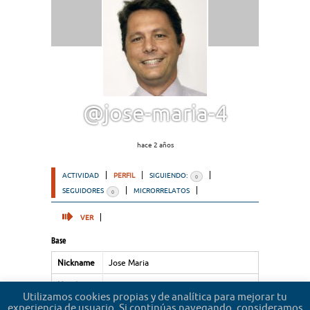
@jose-maria-4
hace 2 años
ACTIVIDAD
PERFIL
SIGUIENDO:
0
SEGUIDORES
MICRORRELATOS
0
VER
Base
Nickname
Jose Maria
Nombre
Jose Maria
Utilizamos cookies propias y de analítica para mejorar tu
experiencia de usuario. Si continúas navegando, consideramos
Apellidos
Bento San Roman