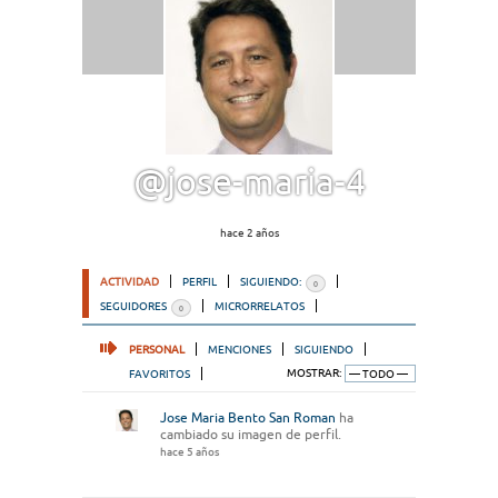
@jose-maria-4
hace 2 años
ACTIVIDAD
PERFIL
SIGUIENDO:
0
SEGUIDORES
MICRORRELATOS
0
PERSONAL
MENCIONES
SIGUIENDO
FAVORITOS
MOSTRAR:
Jose Maria Bento San Roman
ha
cambiado su imagen de perfil.
hace 5 años