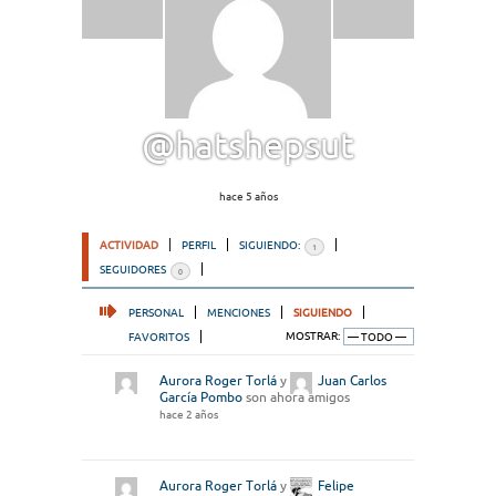
@hatshepsut
hace 5 años
ACTIVIDAD
PERFIL
SIGUIENDO:
1
SEGUIDORES
0
PERSONAL
MENCIONES
SIGUIENDO
FAVORITOS
MOSTRAR:
Aurora Roger Torlá
y
Juan Carlos
García Pombo
son ahora amigos
hace 2 años
Aurora Roger Torlá
y
Felipe