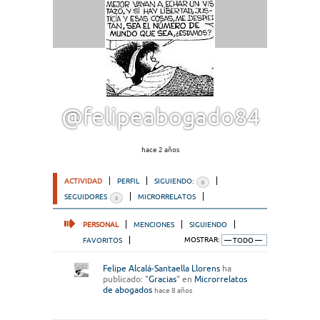
@felipeabogado84
hace 2 años
ACTIVIDAD
PERFIL
SIGUIENDO:
0
SEGUIDORES
MICRORRELATOS
5
PERSONAL
MENCIONES
SIGUIENDO
FAVORITOS
MOSTRAR:
Felipe Alcalá-Santaella Llorens
ha
publicado: "
Gracias
" en
Microrrelatos
de abogados
hace 8 años