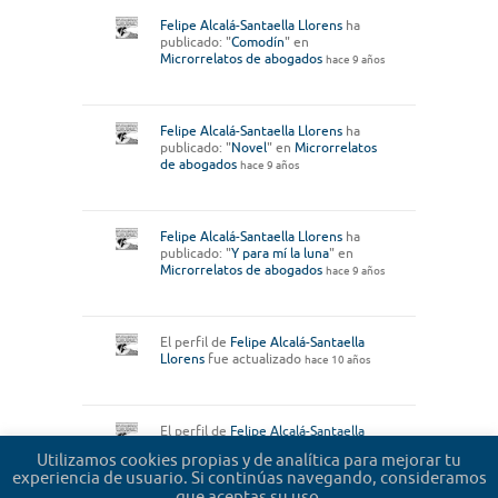
Felipe Alcalá-Santaella Llorens
ha
publicado: "
Comodín
" en
Microrrelatos de abogados
hace 9 años
Felipe Alcalá-Santaella Llorens
ha
publicado: "
Novel
" en
Microrrelatos
de abogados
hace 9 años
Felipe Alcalá-Santaella Llorens
ha
publicado: "
Y para mí la luna
" en
Microrrelatos de abogados
hace 9 años
El perfil de
Felipe Alcalá-Santaella
Llorens
fue actualizado
hace 10 años
El perfil de
Felipe Alcalá-Santaella
Llorens
fue actualizado
hace 10 años
Utilizamos cookies propias y de analítica para mejorar tu
experiencia de usuario. Si continúas navegando, consideramos
que aceptas su uso.