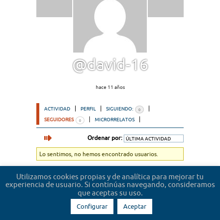
@david-16
hace 11 años
ACTIVIDAD
PERFIL
SIGUIENDO:
0
SEGUIDORES
MICRORRELATOS
0
Ordenar por:
Lo sentimos, no hemos encontrado usuarios.
Utilizamos cookies propias y de analítica para mejorar tu
experiencia de usuario. Si continúas navegando, consideramos
que aceptas su uso.
Configurar
Aceptar