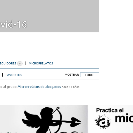
vid-16
SEGUIDORES
MICRORRELATOS
0
FAVORITOS
MOSTRAR:
do al grupo
Microrrelatos de abogados
hace 11 años