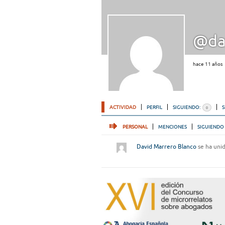
@da
hace 11 años
ACTIVIDAD
PERFIL
SIGUIENDO:
0
PERSONAL
MENCIONES
SIGUIENDO
David Marrero Blanco
se ha uni