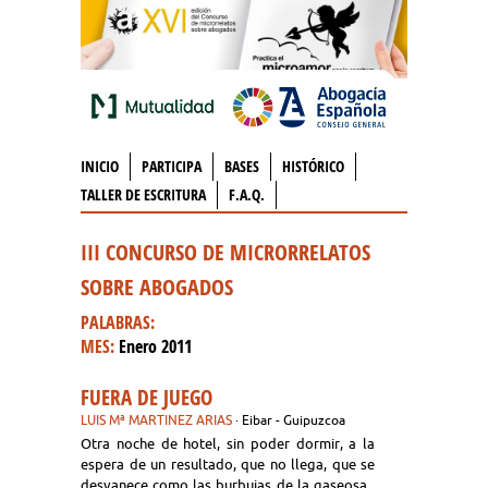
INICIO
PARTICIPA
BASES
HISTÓRICO
TALLER DE ESCRITURA
F.A.Q.
III CONCURSO DE MICRORRELATOS
SOBRE ABOGADOS
PALABRAS:
MES:
Enero 2011
FUERA DE JUEGO
LUIS Mª MARTINEZ ARIAS
· Eibar - Guipuzcoa
Otra noche de hotel, sin poder dormir, a la
espera de un resultado, que no llega, que se
desvanece como las burbujas de la gaseosa .