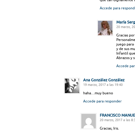
Accede para respond
María Ser
20 marzo, 20
Gracias por
Personalme
juego para 
y de sus m
Infantil qu
Abrazos y s
Accede par
Ana González González
19 marzo, 2017 a las 19:40
haha…muy bueno
Accede para responder
FRANCISCO MANU
20 marzo, 2017 a las 8:
Gracias, Iris.