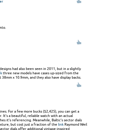
er
nto.
 designs had also been seen in 2011, but in a slightly
nk
three new models have cases up-sized from the
at 38mm x 10.9mm, and they also have display backs.
ines. For a few more bucks ($2,425), you can get a
. It’s a beautiful, reliable watch with an actual
es it’s referencing. Meanwhile, Baltic’s sector dials
xture, but cost just a fraction of the
link
Raymond Weil
sector dials offer additional vintage-inspired