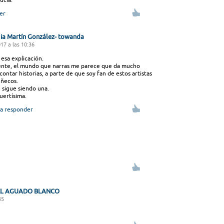
er
gia Martín González- towanda
17 a las 10:36
 esa explicación.
nte, el mundo que narras me parece que da mucho
contar historias, a parte de que soy fan de estos artistas
uñecos.
e sigue siendo una.
uertísima.
a responder
EL AGUADO BLANCO
35