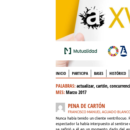
INICIO
PARTICIPA
BASES
HISTÓRICO
PALABRAS:
actualizar, cartón, concurrenc
MES:
Marzo 2017
PENA DE CARTÓN
FRANCISCO MANUEL AGUADO BLANC
Nunca había tenido un cliente ventrílocuo.
espectador la había interpuesto al sentirs
se refirió a él en un momento dado del es