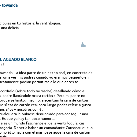
z- towanda
bujas en tu historia: la ventriloquía.
l una delicia.
EL AGUADO BLANCO
:21
Towanda. La idea parte de un hecho real, en concreto de
eron a ver mis padres cuando yo era muy pequeño en
scasamente podían permitirse a lo que antes se
recordarlo (sobre todo mi madre) detallando cómo el
mi padre llamándole «cara cartón.» Pero mi padre no
rque se limitó, imagino, a acentuar la cara de cartón
ue sí era de cartón real para luego poder reírse a gusto
os años y nosotros con él.
 cualquiera le hubiese denunciado para conseguir una
. Es que ya hay tan poco humor…
e es un mundo fascinante el de la ventriloquía, casi
abogacía. Debería haber un comandante Cousteau que lo
omo él lo hacía con el mar, pese aquella cara de cartón
ucía.