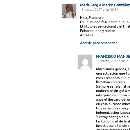
María Sergia Martín Gonzále
15 marzo, 2017 a las 20:54
Hola, Francisco.
Es un mundo fascinante el que di
El título es sensacional y el fina
Enhorabuena y suerte.
Abrazos.
Accede para responder
FRANCISCO MANU
15 marzo, 2017 a las 21
Muchísimas gracias, 
una actuación que fu
esas escapadas que e
llamaban «boites.»
Siempre se reían al 
muñeco se dirigió á 
interpuso denuncia po
ante el descaro del q
en casa durante much
Hoy sería otra cosa y
indemnización jugosa
Y estoy contigo en qu
tanto como el de la 
investigase a fondo c
que tan dignamente l