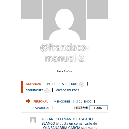
@francisco-
manuel-2
hace 8 años
ACTIVIDAD
PERFIL
SIGUIENDO:
0
SEGUIDORES
MICRORRELATOS
1
PERSONAL
MENCIONES
SIGUIENDO
FAVORITOS
MOSTRAR:
A
FRANCISCO MANUEL AGUADO
BLANCO
le gusta
un comentario
de
LOLA SANABRIA GARCÍA
hace 9 años