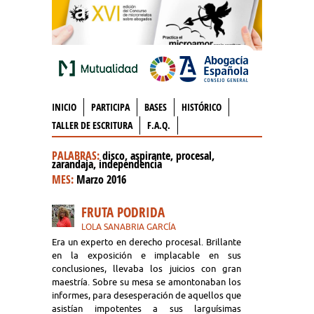
INICIO
PARTICIPA
BASES
HISTÓRICO
TALLER DE ESCRITURA
F.A.Q.
PALABRAS:
disco, aspirante, procesal,
zarandaja, independencia
MES:
Marzo 2016
FRUTA PODRIDA
LOLA SANABRIA GARCÍA
Era un experto en derecho procesal. Brillante
en la exposición e implacable en sus
conclusiones, llevaba los juicios con gran
maestría. Sobre su mesa se amontonaban los
informes, para desesperación de aquellos que
asistían impotentes a sus larguísimas