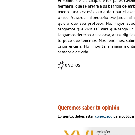
El sonido de las chapas y los palés cayen
hermana, que se aferra a su barriga de emba
miedo. Una vez más van a derribar el asen
omiso. Abrazo a mi pequeño. Me juro a mí m
quiero que sea profesor. No, mejor abo
tengamos que vivir así. Para que tenga un t
tengamos derecho a una casa, a una dignid
lo poco que tenemos. Nos rendimos, salim
caiga encima. No importa, mañana mont
sentencia de vida.
0 VOTOS
Queremos saber tu opinión
Lo siento, debes estar
conectado
para publicar