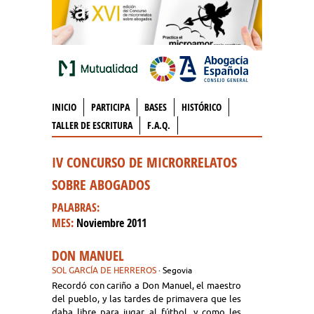
INICIO
PARTICIPA
BASES
HISTÓRICO
TALLER DE ESCRITURA
F.A.Q.
IV CONCURSO DE MICRORRELATOS
SOBRE ABOGADOS
PALABRAS:
MES:
Noviembre 2011
DON MANUEL
SOL GARCÍA DE HERREROS
· Segovia
Recordó con cariño a Don Manuel, el maestro
del pueblo, y las tardes de primavera que les
daba libre para jugar al fútbol, y como les