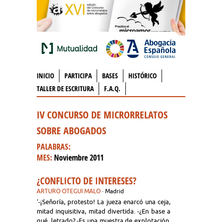
INICIO
PARTICIPA
BASES
HISTÓRICO
TALLER DE ESCRITURA
F.A.Q.
IV CONCURSO DE MICRORRELATOS
SOBRE ABOGADOS
PALABRAS:
MES:
Noviembre 2011
¿CONFLICTO DE INTERESES?
ARTURO OTEGUI MALO
· Madrid
‘-¡Señoría, protesto! La jueza enarcó una ceja,
mitad inquisitiva, mitad divertida. -¿En base a
qué, letrado? -Es una muestra de explotación.