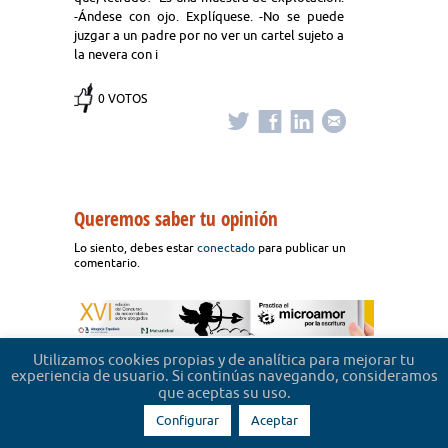
-Ándese con ojo. Explíquese. -No se puede
juzgar a un padre por no ver un cartel sujeto a
la nevera con i
0 VOTOS
Queremos saber tu opinión
Lo siento, debes estar
conectado
para publicar un
comentario.
Utilizamos cookies propias y de analítica para mejorar tu
experiencia de usuario. Si continúas navegando, consideramos
que aceptas su uso.
Configurar
Aceptar