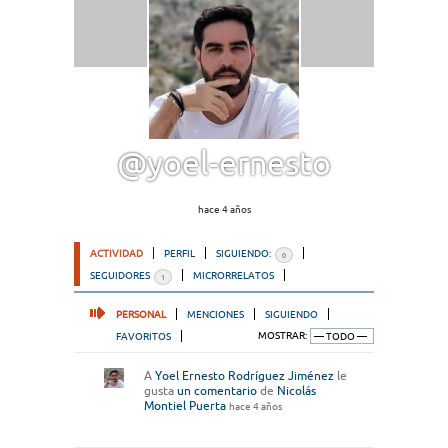
@yoel-ernesto
hace 4 años
ACTIVIDAD
PERFIL
SIGUIENDO:
0
SEGUIDORES
MICRORRELATOS
1
PERSONAL
MENCIONES
SIGUIENDO
FAVORITOS
MOSTRAR:
A
Yoel Ernesto Rodríguez Jiménez
le
gusta
un comentario
de
Nicolás
Montiel Puerta
hace 4 años