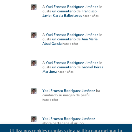
A
Yoel Ernesto Rodríguez Jiménez
le
gusta
un comentario
de
Francisco
Javier García Ballesteros
hace 4 años
A
Yoel Ernesto Rodríguez Jiménez
le
gusta
un comentario
de
Ana María
Abad García
hace 4 años
A
Yoel Ernesto Rodríguez Jiménez
le
gusta
un comentario
de
Gabriel Pérez
Martínez
hace 4 años
Yoel Ernesto Rodríguez Jiménez
ha
cambiado su imagen de perfil.
hace 4 años
Yoel Ernesto Rodríguez Jiménez
ahora pertenece al grupo
Microrrelatos de abogados
hace 4 años
Utilizamos cookies propias y de analítica para mejorar tu