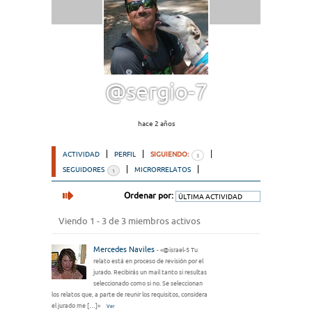
@sergio-7
hace 2 años
ACTIVIDAD
PERFIL
SIGUIENDO:
3
SEGUIDORES
MICRORRELATOS
1
Ordenar por:
Viendo 1 - 3 de 3 miembros activos
Mercedes Naviles
- «@israel-5 Tu
relato está en proceso de revisión por el
jurado. Recibirás un mail tanto si resultas
seleccionado como si no. Se seleccionan
los relatos que, a parte de reunir los requisitos, considera
el jurado me […]»
Ver