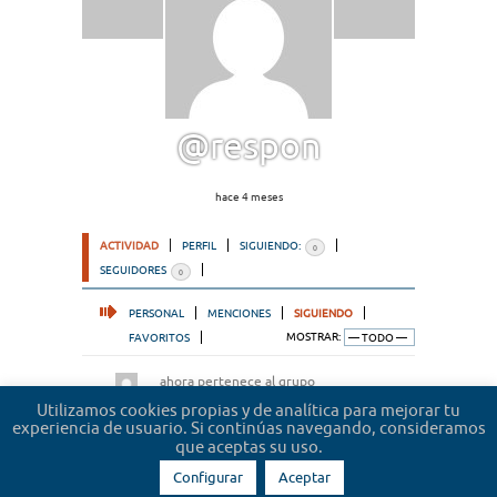
@respon
hace 4 meses
ACTIVIDAD
PERFIL
SIGUIENDO:
0
SEGUIDORES
0
PERSONAL
MENCIONES
SIGUIENDO
FAVORITOS
MOSTRAR:
ahora pertenece al grupo
Microrrelatos de abogados
hace 2 años
Utilizamos cookies propias y de analítica para mejorar tu
experiencia de usuario. Si continúas navegando, consideramos
que aceptas su uso.
Configurar
Aceptar