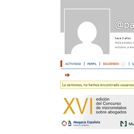
@pat
hace 5 años
Hola a todos.
octubre, si es
ACTIVIDAD
PERFIL
SIGUIENDO:
0
Lo sentimos, no hemos encontrado usuarios