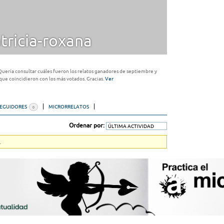
ricia-roxana
 Quería consultar cuáles fueron los relatos ganadores de septiembre y
 que coincidieron con los más votados. Gracias.
Ver
SEGUIDORES
MICRORRELATOS
0
Ordenar por:
.