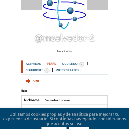
@msalvador-2
hace 2 años
ACTIVIDAD
PERFIL
SIGUIENDO:
0
SEGUIDORES
MICRORRELATOS
1
VER
Base
Nickname
Salvador Esteve
Nickname
Salvador Esteve
Utilizamos cookies propias y de analítica para mejorar tu
experiencia de usuario. Si continúas navegando, consideramos
Nickname
Salvador Esteve
que aceptas su uso.