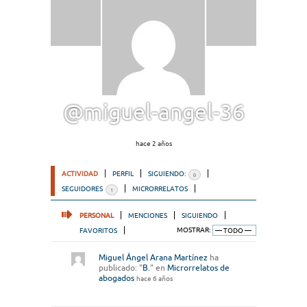
@miguel-angel-36
hace 2 años
ACTIVIDAD
PERFIL
SIGUIENDO:
0
SEGUIDORES
MICRORRELATOS
1
PERSONAL
MENCIONES
SIGUIENDO
FAVORITOS
MOSTRAR:
Miguel Ángel Arana Martínez
ha
publicado: "
B.
" en
Microrrelatos de
abogados
hace 6 años