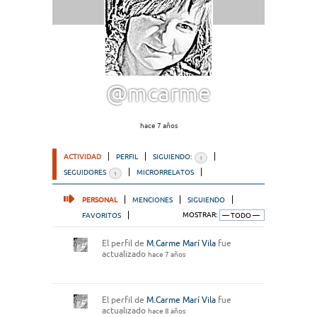
@mcarme
hace 7 años
ACTIVIDAD
PERFIL
SIGUIENDO:
1
SEGUIDORES
MICRORRELATOS
1
PERSONAL
MENCIONES
SIGUIENDO
FAVORITOS
MOSTRAR:
El perfil de
M.Carme Marí Vila
fue
actualizado
hace 7 años
El perfil de
M.Carme Marí Vila
fue
actualizado
hace 8 años