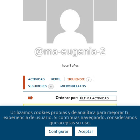
@ma-eugenia-2
hace 8 años
ACTIVIDAD
PERFIL
SIGUIENDO:
0
SEGUIDORES
MICRORRELATOS
0
Ordenar por:
Lo sentimos, no hemos encontrado usuarios.
Utilizamos cookies propias y de analítica para mejorar tu
experiencia de usuario. Si continúas navegando, consideramos
que aceptas su uso.
Configurar
Aceptar