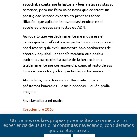
escuchaba contarme la historia y leer en las revistas su
romance, pero me faltó valor hasta que contraté un
prestigioso letrado experto en procesos sobre
filiación, que aplicaba innovadoras técnicas en el
cotejo de pruebas con restos de ADN.
Aunque lo que verdaderamente me movía era el
cariño que le profesaba a mi padre biológico – pues mi
conducta se guía exclusivamente bajo parámetros de
afecto y equidad–, entendía también que podría
aspirar a una suculenta parte de la herencia que
legítimamente me correspondía, como al resto de sus
hijos reconocidos y a los que tenía por hermanos.
Ahora bien, esas deudas con Hacienda… esos
préstamos bancarios… esas hipotecas… quién podía
imaginar…
Soy clavadito a mi madre.
|
Septiembre 2020
Participante
Utilizamos cookies propias y de analítica para mejorar tu
Votos recibidos por la Comunidad: 1
experiencia de usuario. Si continúas navegando, consideramos
que aceptas su uso.