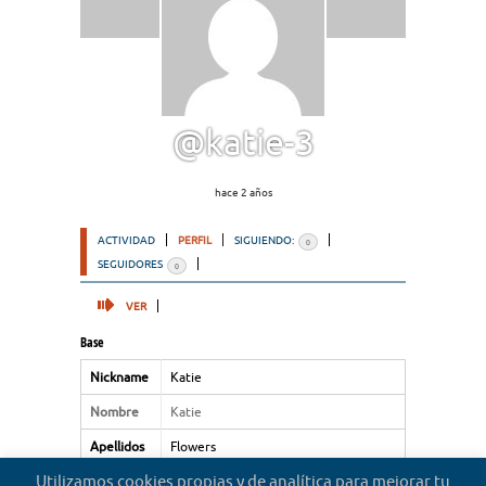
@katie-3
hace 2 años
ACTIVIDAD
PERFIL
SIGUIENDO:
0
SEGUIDORES
0
VER
Base
Nickname
Katie
Nombre
Katie
Apellidos
Flowers
Utilizamos cookies propias y de analítica para mejorar tu
Tipo de