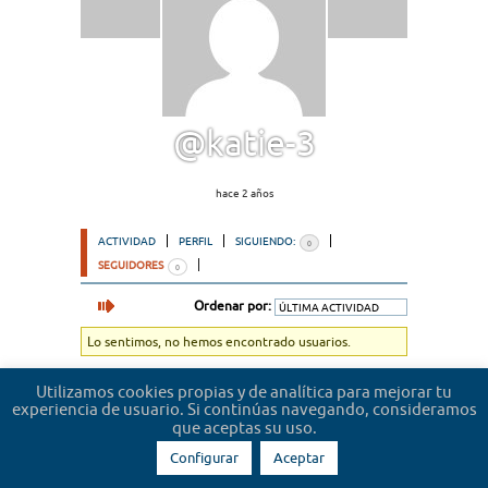
@katie-3
hace 2 años
ACTIVIDAD
PERFIL
SIGUIENDO:
0
SEGUIDORES
0
Ordenar por:
Lo sentimos, no hemos encontrado usuarios.
Utilizamos cookies propias y de analítica para mejorar tu
experiencia de usuario. Si continúas navegando, consideramos
que aceptas su uso.
Configurar
Aceptar