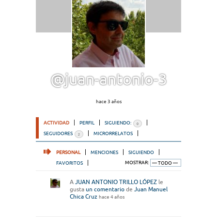
@juan-antonio-3
hace 3 años
ACTIVIDAD
PERFIL
SIGUIENDO:
0
SEGUIDORES
MICRORRELATOS
2
PERSONAL
MENCIONES
SIGUIENDO
FAVORITOS
MOSTRAR:
A
JUAN ANTONIO TRILLO LÓPEZ
le
gusta
un comentario
de
Juan Manuel
Chica Cruz
hace 4 años