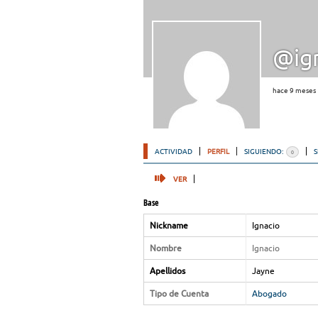
@ig
hace 9 meses
ACTIVIDAD
PERFIL
SIGUIENDO:
0
VER
Base
Nickname
Ignacio
Nombre
Ignacio
Apellidos
Jayne
Tipo de Cuenta
Abogado