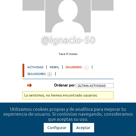
@ignacio-50
hace 9 meses
ACTIVIDAD
PERFIL
SIGUIENDO:
0
SEGUIDORES
0
Ordenar por:
Lo sentimos, no hemos encontrado usuarios.
Utilizamos cookies propias y de analítica para mejorar tu
experiencia de usuario. Si continúas navegando, consideramos
que aceptas su uso.
Configurar
Aceptar