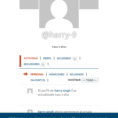
@harry-9
hace 3 años
ACTIVIDAD
PERFIL
SIGUIENDO:
0
SEGUIDORES
0
PERSONAL
MENCIONES
SIGUIENDO
FAVORITOS
MOSTRAR:
El perfil de
harry singh
fue
actualizado
hace 3 años
harry singh
ahora pertenece al grupo
Microrrelatos de abogados
hace 3 años