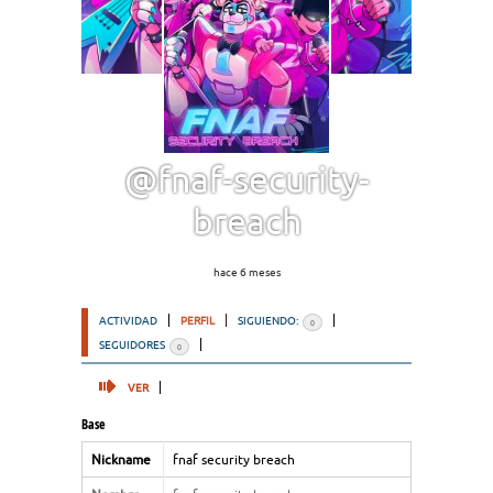
@fnaf-security-
breach
hace 6 meses
ACTIVIDAD
PERFIL
SIGUIENDO:
0
SEGUIDORES
0
VER
Base
Nickname
fnaf security breach