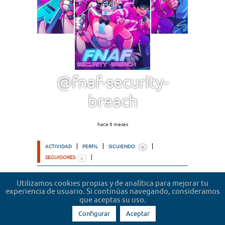
@fnaf-security-
breach
hace 6 meses
ACTIVIDAD
PERFIL
SIGUIENDO:
0
SEGUIDORES
0
Ordenar por:
Utilizamos cookies propias y de analítica para mejorar tu
experiencia de usuario. Si continúas navegando, consideramos
Lo sentimos, no hemos encontrado usuarios.
que aceptas su uso.
Configurar
Aceptar