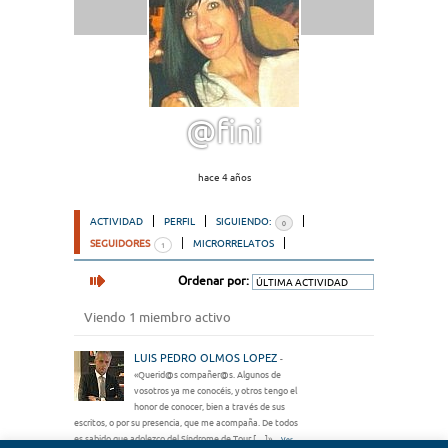
@fini
hace 4 años
ACTIVIDAD
PERFIL
SIGUIENDO:
0
SEGUIDORES
MICRORRELATOS
1
Ordenar por:
Viendo 1 miembro activo
LUIS PEDRO OLMOS LOPEZ
-
«Querid@s compañer@s. Algunos de
vosotros ya me conocéis, y otros tengo el
honor de conocer, bien a través de sus
escritos, o por su presencia, que me acompaña. De todos
es sabido que adolezco del Síndrome de Tour […]»
Ver