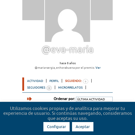
@eva-maria
hace 6 años
@maria-sergia, enhorabuena por el premio.
Ver
ACTIVIDAD
PERFIL
SIGUIENDO:
0
SEGUIDORES
MICRORRELATOS
3
Ordenar por:
Utilizamos cookies propias y de analítica para mejorar tu
Lo sentimos, no hemos encontrado usuarios.
experiencia de usuario. Si continúas navegando, consideramos
que aceptas su uso.
Configurar
Aceptar