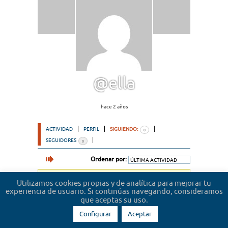
@ella
hace 2 años
ACTIVIDAD
PERFIL
SIGUIENDO:
0
SEGUIDORES
0
Ordenar por:
Lo sentimos, no hemos encontrado usuarios.
Utilizamos cookies propias y de analítica para mejorar tu
experiencia de usuario. Si continúas navegando, consideramos
que aceptas su uso.
Configurar
Aceptar